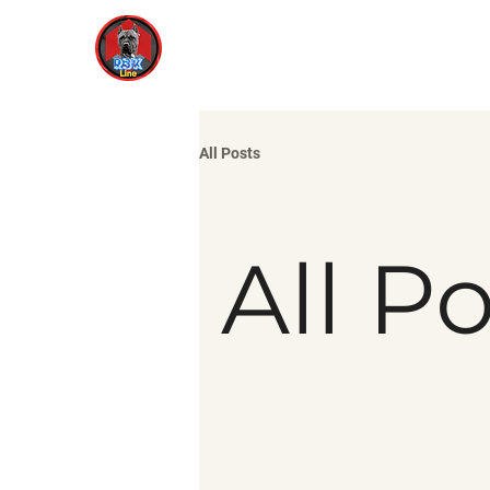
WEL
All Posts
All P